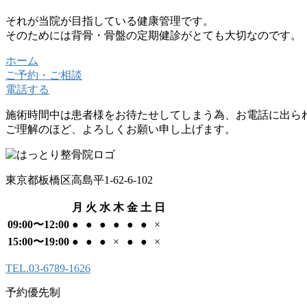
それが当院が目指している健康管理です。
そのためには背骨・骨盤の定期健診がとても大切なのです。
ホーム
ご予約・ご相談
電話する
施術時間中は患者様をお待たせしてしまう為、お電話に出ら
ご理解のほど、よろしくお願い申し上げます。
東京都板橋区高島平1-62-6-102
月
火
水
木
金
土
日
09:00〜12:00
●
●
●
●
●
●
×
15:00〜19:00
●
●
●
×
●
●
×
TEL.
03-6789-1626
予約優先制