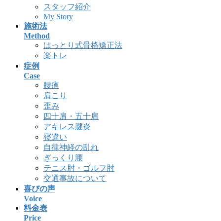
スタッフ紹介
My Story
施術法
Method
はっとり式骨格矯正法
楽トレ
症例
Case
腰痛
肩こり
歪み
四十肩・五十肩
アキレス腱炎
寝違い
自律神経の乱れ
ぎっくり腰
テニス肘・ゴルフ肘
交通事故について
喜びの声
Voice
料金表
Price