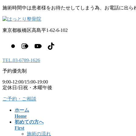
コ
ナ
施術時間中は患者様をお待たせしてしまう為、お電話に出ら
ン
ビ
テ
ゲ
ン
ー
東京都板橋区高島平1-62-6-102
ツ
シ
へ
ョ
ス
ン
キ
に
ッ
移
TEL.
03-6789-1626
プ
動
予約優先制
9:00-12:00/15:00-19:00
定休日/日祝・木曜午後
ご予約・ご相談
ホーム
Home
初めての方へ
First
施術の流れ