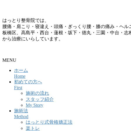
はっとり整骨院では、
腰痛・肩こり・寝違え・頭痛・ぎっくり腰・膝の痛み・ヘル
板橋区、高島平・西台・蓮根・坂下・徳丸・三園・中台・志
から治療にいらしています。
整骨院・接骨院・整体院・治療院のホームページ制作はクリ
MENU
ホーム
Home
初めての方へ
First
施術の流れ
スタッフ紹介
My Story
施術法
Method
はっとり式骨格矯正法
楽トレ