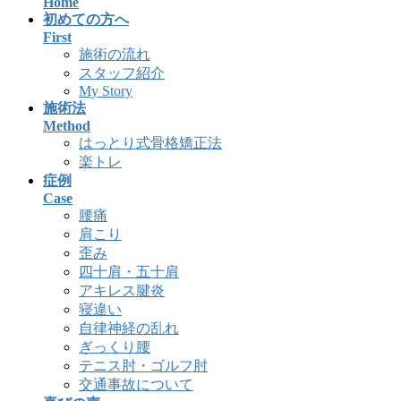
Home
初めての方へ
First
施術の流れ
スタッフ紹介
My Story
施術法
Method
はっとり式骨格矯正法
楽トレ
症例
Case
腰痛
肩こり
歪み
四十肩・五十肩
アキレス腱炎
寝違い
自律神経の乱れ
ぎっくり腰
テニス肘・ゴルフ肘
交通事故について