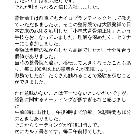
けたい！』は私の絶対です。
それが叶えられると信じ入社しました。
背骨矯正は前職でもカイロプラクティックとして教え
ていただきましたが、そこの整骨院では大阪発祥で日
本古来の武術を応用した「小林式背骨矯正術」という
手技をおこなっていました。理解を深めたく、セミナ
ーにも参加しました。
金額は当時の私からしたら高額でしたが、十分見合う
価値がありました。
当時の整骨院と違い、移転して大きくなったこともあ
り、毎日100名以上の患者さんが来院します。
激務でしたが、たくさん触れることで経験を積むこと
ができました。
ただ意味のないことは何一つないといいたいですが、
経営に関するミーティングが多すぎるなと感じまし
た。
午前8時に出社し、午後9時まで診療、休憩時間も10分
のときもありました。
そこからミーティングが午後11時まで。
次にカルテ書きです。毎日午前様でした。