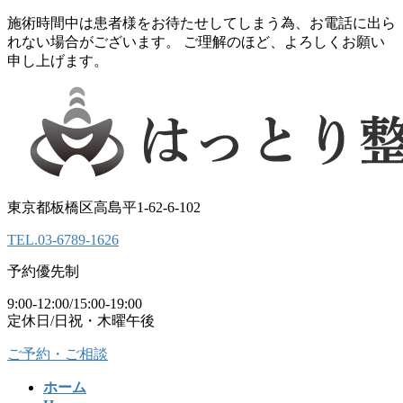
コ
ナ
施術時間中は患者様をお待たせしてしまう為、お電話に出ら
ン
ビ
れない場合がございます。 ご理解のほど、よろしくお願い
テ
ゲ
申し上げます。
ン
ー
ツ
シ
へ
ョ
ス
ン
キ
に
ッ
移
プ
動
東京都板橋区高島平1-62-6-102
TEL.
03-6789-1626
予約優先制
9:00-12:00/15:00-19:00
定休日/日祝・木曜午後
ご予約・ご相談
ホーム