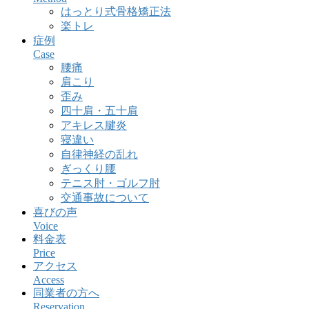
はっとり式骨格矯正法
楽トレ
症例
Case
腰痛
肩こり
歪み
四十肩・五十肩
アキレス腱炎
寝違い
自律神経の乱れ
ぎっくり腰
テニス肘・ゴルフ肘
交通事故について
喜びの声
Voice
料金表
Price
アクセス
Access
同業者の方へ
Reservation