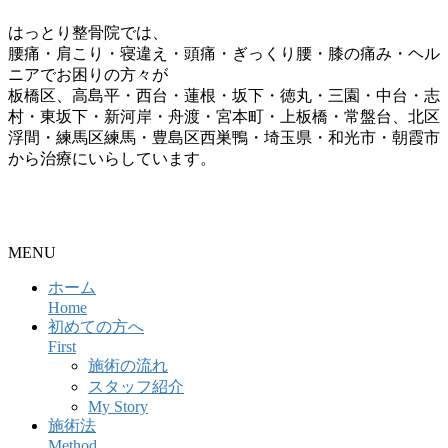
はっとり整骨院では、
腰痛・肩こり・寝違え・頭痛・ぎっくり腰・膝の痛み・ヘル
ニアでお困りの方々が
板橋区、高島平・西台・蓮根・坂下・徳丸・三園・中台・志
村・東坂下・新河岸・舟渡・宮本町・上板橋・常盤台、北区
浮間・練馬区練馬・豊島区西巣鴨・埼玉県・和光市・朝霞市
から治療にいらしています。
整骨院・接骨院・整体院・治療院のホームページ制作はクリ
ニックエール
MENU
ホーム
Home
初めての方へ
First
施術の流れ
スタッフ紹介
My Story
施術法
Method