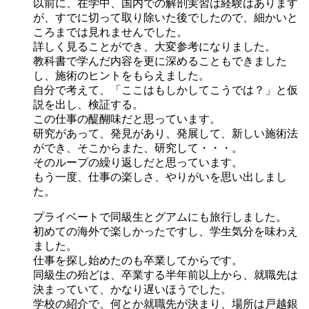
以前に、在学中、国内での解剖実習は経験はあります
が、すでに切って取り除いた後でしたので、細かいと
ころまでは見れませんでした。
詳しく見ることができ、大変参考になりました。
教科書で学んだ内容を更に深めることもできました
し、施術のヒントをもらえました。
自分で考えて、「ここはもしかしてこうでは？」と仮
説を出し、検証する。
この仕事の醍醐味だと思っています。
研究があって、発見があり、発展して、新しい施術法
ができ、そこからまた、研究して・・・。
そのループの繰り返しだと思っています。
もう一度、仕事の楽しさ、やりがいを思い出しまし
た。
プライベートで同級生とグアムにも旅行しました。
初めての海外で楽しかったですし、学生気分を味わえ
ました。
仕事を探し始めたのも卒業してからです。
同級生の殆どは、卒業する半年前以上から、就職先は
決まっていて、かなり遅いほうでした。
学校の紹介で、何とか就職先が決まり、場所は戸越銀