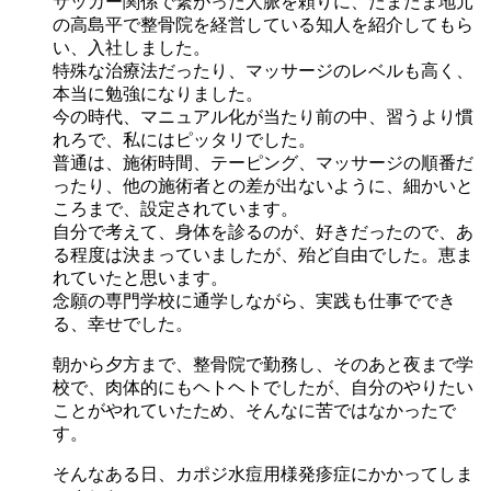
サッカー関係で繋がった人脈を頼りに、たまたま地元
の高島平で整骨院を経営している知人を紹介してもら
い、入社しました。
特殊な治療法だったり、マッサージのレベルも高く、
本当に勉強になりました。
今の時代、マニュアル化が当たり前の中、習うより慣
れろで、私にはピッタリでした。
普通は、施術時間、テーピング、マッサージの順番だ
ったり、他の施術者との差が出ないように、細かいと
ころまで、設定されています。
自分で考えて、身体を診るのが、好きだったので、あ
る程度は決まっていましたが、殆ど自由でした。恵ま
れていたと思います。
念願の専門学校に通学しながら、実践も仕事ででき
る、幸せでした。
朝から夕方まで、整骨院で勤務し、そのあと夜まで学
校で、肉体的にもヘトヘトでしたが、自分のやりたい
ことがやれていたため、そんなに苦ではなかったで
す。
そんなある日、カポジ水痘用様発疹症にかかってしま