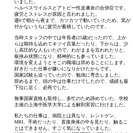
いました。
ヘルペスウイルスとアトピー性皮膚炎の合併症です。
疲労とストレスが原因と言われました。
週6で朝から夜まで、カツカツで動いていたため、気が
付かないうちに疲労が蓄積していたのです。
当時スタッフの中では年長者(25歳)だったので、上か
らは期待も込めてキツイ言葉だったり、下からは、少
し高圧的な人もいたので、わがままを言われたりと、
板挟み状態になり、精神的にも参っていました。
環境を変えようとそこの職場は辞めることにします。
好きだった仕事が嫌いになりかけたからです。
国家試験も迫っていたので、勉強に専念しました。
辞めるまで、頭の中は仕事だけでしたので、成績も最
下位に近く、必死でした。
無事国家資格も取得し、多忙のため諦めていた、学校
主催の上海中医学大学による解剖実習に行けました。
私たちの仕事は、病院とは異なり、レントゲン、
MRI、手術だったり、直接身体の中を見たり、触るこ
とはできません。すごく気になっていました。